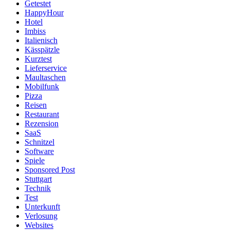
Getestet
HappyHour
Hotel
Imbiss
Italienisch
Kässpätzle
Kurztest
Lieferservice
Maultaschen
Mobilfunk
Pizza
Reisen
Restaurant
Rezension
SaaS
Schnitzel
Software
Spiele
Sponsored Post
Stuttgart
Technik
Test
Unterkunft
Verlosung
Websites