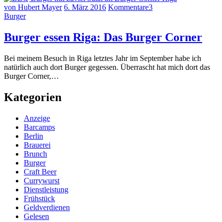
von Hubert Mayer
6. März 2016
Kommentare
3
Burger
Burger essen Riga: Das Burger Corner
Bei meinem Besuch in Riga letztes Jahr im September habe ich
natürlich auch dort Burger gegessen. Überrascht hat mich dort das
Burger Corner,…
Kategorien
Anzeige
Barcamps
Berlin
Brauerei
Brunch
Burger
Craft Beer
Currywurst
Dienstleistung
Frühstück
Geldverdienen
Gelesen