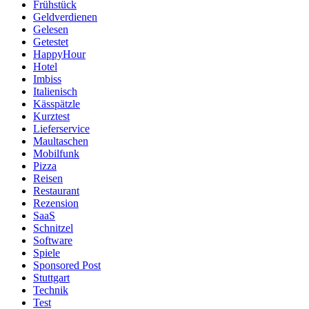
Frühstück
Geldverdienen
Gelesen
Getestet
HappyHour
Hotel
Imbiss
Italienisch
Kässpätzle
Kurztest
Lieferservice
Maultaschen
Mobilfunk
Pizza
Reisen
Restaurant
Rezension
SaaS
Schnitzel
Software
Spiele
Sponsored Post
Stuttgart
Technik
Test