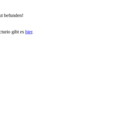
ut befunden!
turio gibt es
hier
.