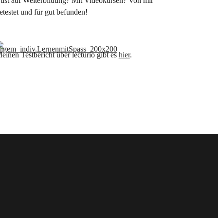
ust auf Weiterbildung? Mit Videokursen? Von mir
etestet und für gut befunden!
einen Testbericht über lecturio gibt es
hier
.