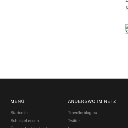
L
g
M
MENÜ
ANDERSWO IM NETZ
Startseite
Travellerblog.eu
Schnitzel essen
Twitter