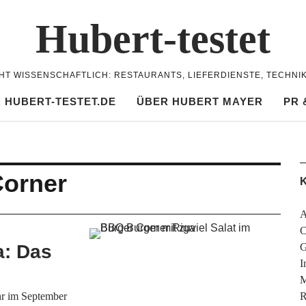
Hubert-testet
CHT WISSENSCHAFTLICH: RESTAURANTS, LIEFERDIENSTE, TECHNI
 HUBERT-TESTET.DE
ÜBER HUBERT MAYER
PR 
Corner
K
A
C
a: Das
G
I
M
hr im September
R