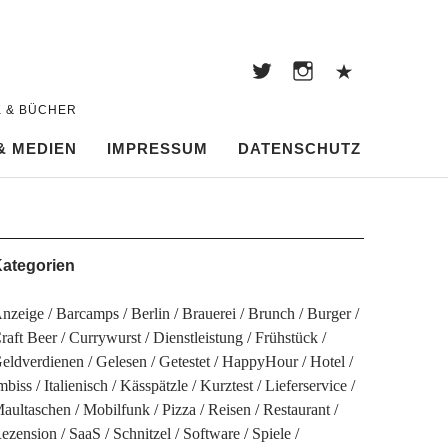
Twitter
Instagram
Pintere
Twitter
Instagram
Pinterest
K & BÜCHER
& MEDIEN
IMPRESSUM
DATENSCHUTZ
ategorien
nzeige
Barcamps
Berlin
Brauerei
Brunch
Burger
raft Beer
Currywurst
Dienstleistung
Frühstück
eldverdienen
Gelesen
Getestet
HappyHour
Hotel
mbiss
Italienisch
Kässpätzle
Kurztest
Lieferservice
aultaschen
Mobilfunk
Pizza
Reisen
Restaurant
ezension
SaaS
Schnitzel
Software
Spiele