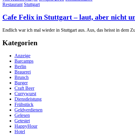
Restaurant
Stuttgart
Cafe Felix in Stuttgart – laut, aber nicht 
Endlich war ich mal wieder in Stuttgart aus. Aus, das heisst in de
Kategorien
Anzeige
Barcamps
Berlin
Brauerei
Brunch
Burger
Craft Beer
Currywurst
Dienstleistung
Frühstück
Geldverdienen
Gelesen
Getestet
HappyHour
Hotel