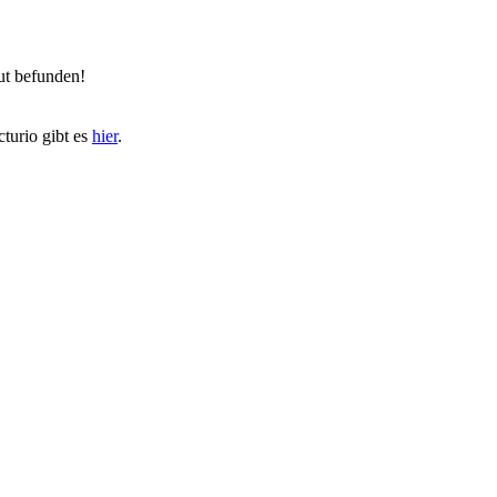
ut befunden!
turio gibt es
hier
.