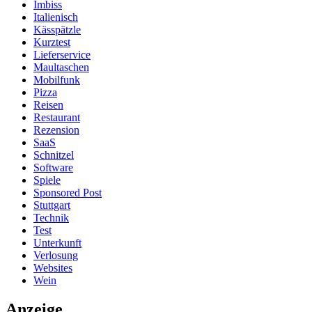
Imbiss
Italienisch
Kässpätzle
Kurztest
Lieferservice
Maultaschen
Mobilfunk
Pizza
Reisen
Restaurant
Rezension
SaaS
Schnitzel
Software
Spiele
Sponsored Post
Stuttgart
Technik
Test
Unterkunft
Verlosung
Websites
Wein
Anzeige