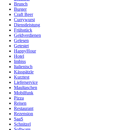
Brunch
Burger
Craft Beer
Currywurst
Dienstleistung
Frühstück
Geldverdienen
Gelesen
Getestet
HappyHour
Hotel
Imbiss
Italienisch
Kässpätzle
Kurztest
Lieferservice
Maultaschen
Mobilfunk
Pizza
Reisen
Restaurant
Rezension
SaaS
Schnitzel
Software