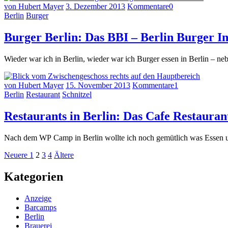
von Hubert Mayer
3. Dezember 2013
Kommentare
0
Berlin
Burger
Burger Berlin: Das BBI – Berlin Burger In
Wieder war ich in Berlin, wieder war ich Burger essen in Berlin – n
von Hubert Mayer
15. November 2013
Kommentare
1
Berlin
Restaurant
Schnitzel
Restaurants in Berlin: Das Cafe Restauran
Nach dem WP Camp in Berlin wollte ich noch gemütlich was Essen un
Seitennummerierung
Neuere
Seite
Seite
Seite
Seite
Ältere
Neuere
1
2
3
4
Ältere
Beiträge
Beiträge
der
Kategorien
Beiträge
Anzeige
Barcamps
Berlin
Brauerei