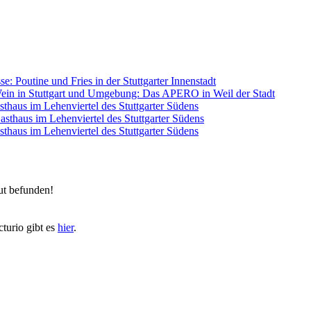
se: Poutine und Fries in der Stuttgarter Innenstadt
ein in Stuttgart und Umgebung: Das APERO in Weil der Stadt
sthaus im Lehenviertel des Stuttgarter Südens
Gasthaus im Lehenviertel des Stuttgarter Südens
sthaus im Lehenviertel des Stuttgarter Südens
ut befunden!
turio gibt es
hier
.