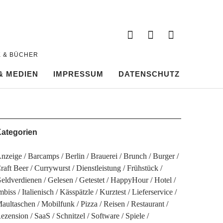
Twitter
Instagram
Pintere
Twitter
Instagram
Pinterest
K & BÜCHER
& MEDIEN
IMPRESSUM
DATENSCHUTZ
ategorien
nzeige
Barcamps
Berlin
Brauerei
Brunch
Burger
raft Beer
Currywurst
Dienstleistung
Frühstück
eldverdienen
Gelesen
Getestet
HappyHour
Hotel
mbiss
Italienisch
Kässpätzle
Kurztest
Lieferservice
aultaschen
Mobilfunk
Pizza
Reisen
Restaurant
ezension
SaaS
Schnitzel
Software
Spiele