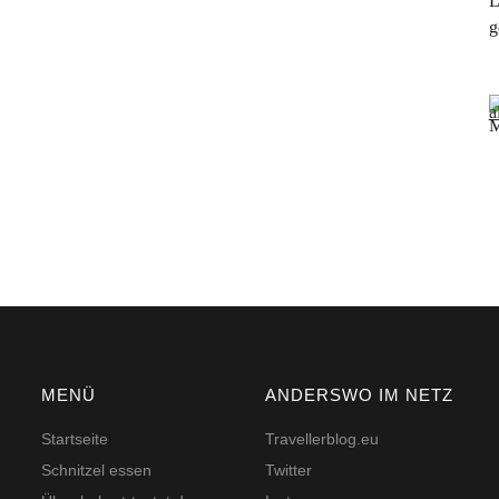
L
g
M
MENÜ
ANDERSWO IM NETZ
Startseite
Travellerblog.eu
Schnitzel essen
Twitter