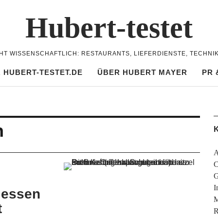
Hubert-testet
CHT WISSENSCHAFTLICH: RESTAURANTS, LIEFERDIENSTE, TECHNI
 HUBERT-TESTET.DE
ÜBER HUBERT MAYER
PR 
h
K
A
C
G
I
 essen
M
t
R