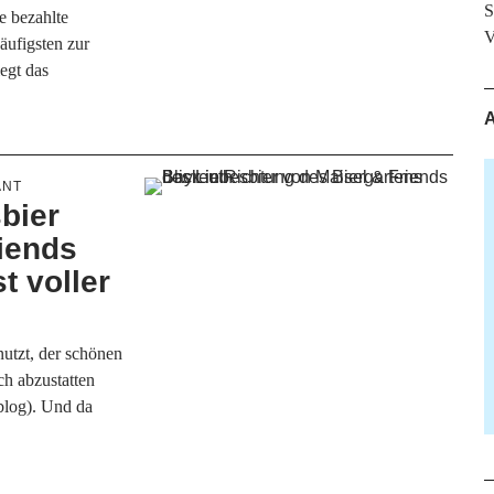
S
e bezahlte
V
äufigsten zur
egt das
A
ANT
bier
iends
t voller
utzt, der schönen
ch abzustatten
blog). Und da