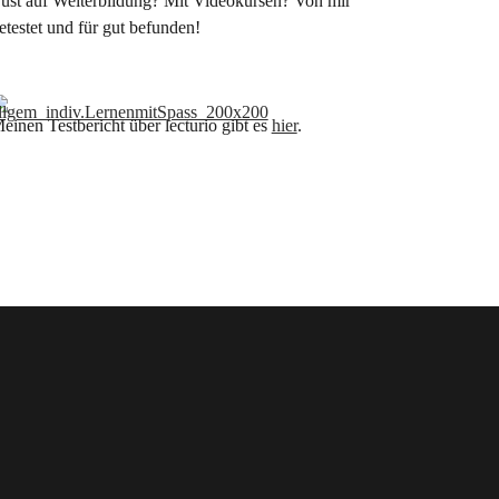
ust auf Weiterbildung? Mit Videokursen? Von mir
etestet und für gut befunden!
einen Testbericht über lecturio gibt es
hier
.